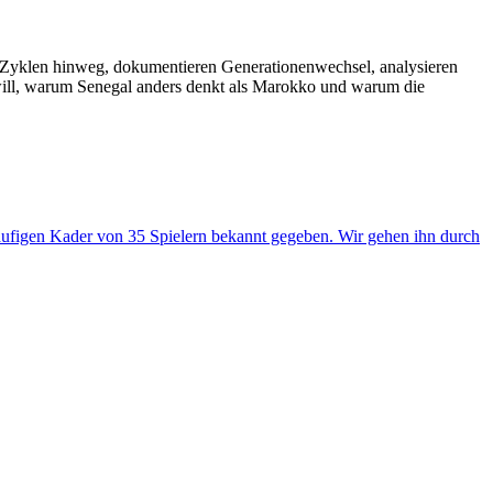
 Zyklen hinweg, dokumentieren Generationenwechsel, analysieren
n will, warum Senegal anders denkt als Marokko und warum die
läufigen Kader von 35 Spielern bekannt gegeben. Wir gehen ihn durch